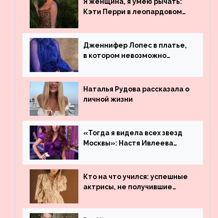
Я женщина, я умею рычать:
Бибера
Кэти Перри в леопардовом
платье
Дженнифер Лопес в платье,
в котором невозможно
остаться незамеченной
Наталья Рудова рассказала о
личной жизни
«Тогда я видела всех звезд
Москвы»: Настя Ивлеева
рассказала, где работала до
популярности и выложила
архивные фото
Кто на что учился: успешные
актрисы, не получившие
профильного образования