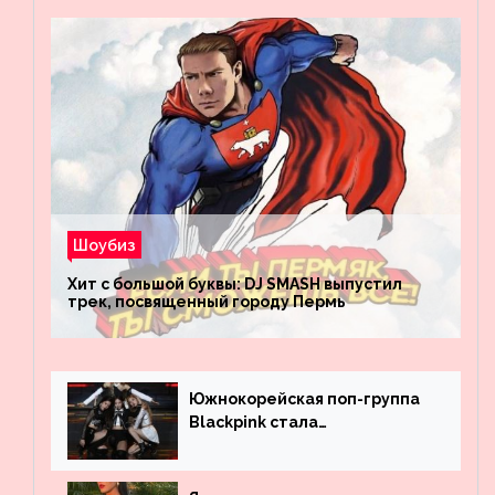
Шоубиз
Хит с большой буквы: DJ SMASH выпустил
трек, посвященный городу Пермь
Южнокорейская поп-группа
Blackpink стала
рекордсменом по
просмотрам на YouTube. Они
обогнали даже Джастина