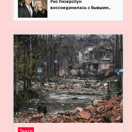
Риз Уизерспун
воссоединилась с бывшим
мужем на вечеринке
Театр