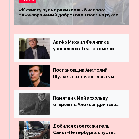
«К свисту пуль привыкаешь быстро»:
тяжелораненый доброволец полз на руках
четыре километра через заминированное
поле
Актёр Михаил Филиппов
уволился из Театра имени
Маяковского
Постановщик Анатолий
Шульев назначен главным
режиссёром Театра имени
Вахтангова
Памятник Мейерхольду
откроют в Александринском
театре
Добился своего: житель
Санкт-Петербурга спустя