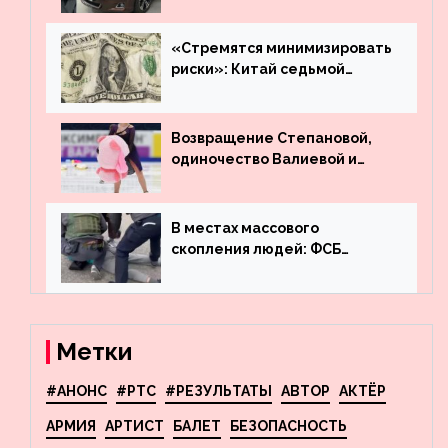
много лет вернул деньги за
угнанную в Казахстан
машину
«Стремятся минимизировать
риски»: Китай седьмой
месяц подряд выводит
деньги из американского
госдолга
Возвращение Степановой,
одиночество Валиевой и
визит детей к Костомарову:
что обсуждают в мире
фигурного катания
В местах массового
скопления людей: ФСБ
пресекла деятельность
террористов, планировавших
взрывы в Москве и
Новосибирске
Метки
#АНОНС
#РТС
#РЕЗУЛЬТАТЫ
АВТОР
АКТЁР
АРМИЯ
АРТИСТ
БАЛЕТ
БЕЗОПАСНОСТЬ