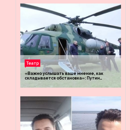
Театр
«Важно услышать ваше мнение, как
складывается обстановка»: Путин
посетил штабы российских войск
«Днепр» и «Восток»