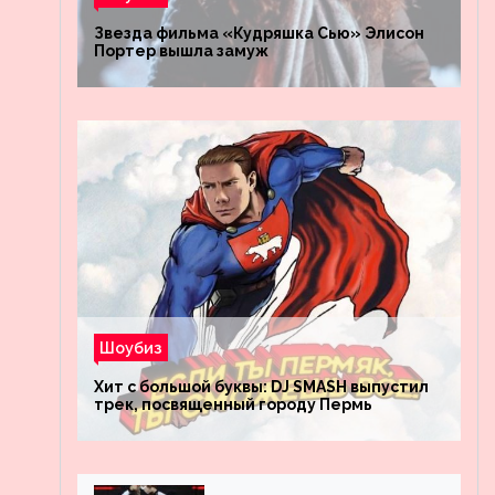
Звезда фильма «Кудряшка Сью» Элисон
Портер вышла замуж
Шоубиз
Хит с большой буквы: DJ SMASH выпустил
трек, посвященный городу Пермь