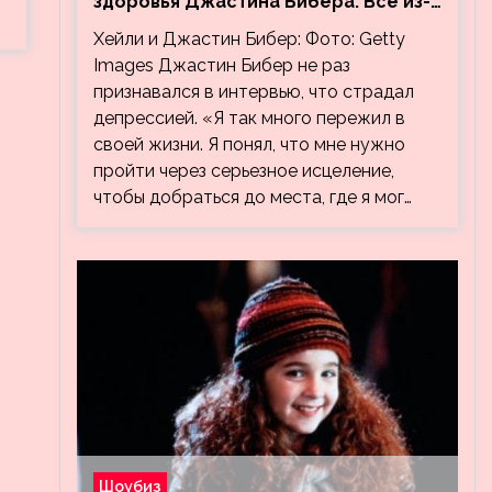
здоровья Джастина Бибера. Все из-
за видео, на котором его
Хейли и Джастин Бибер: Фото: Getty
успокаивает Хейли
Images Джастин Бибер не раз
признавался в интервью, что страдал
депрессией. «Я так много пережил в
своей жизни. Я понял, что мне нужно
пройти через серьезное исцеление,
чтобы добраться до места, где я мог…
Шоубиз