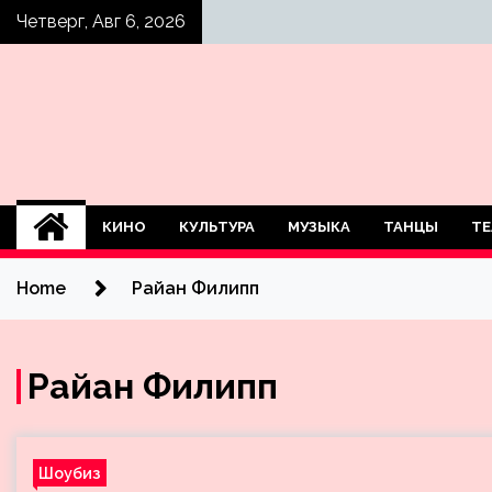
Skip
Четверг, Авг 6, 2026
to
content
КИНО
КУЛЬТУРА
МУЗЫКА
ТАНЦЫ
ТЕ
Home
Райан Филипп
Райан Филипп
Шоубиз