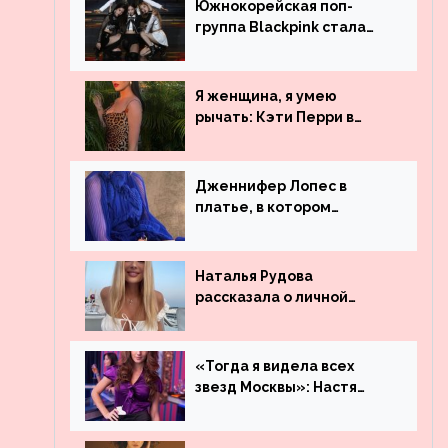
Южнокорейская поп-
группа Blackpink стала
рекордсменом по
просмотрам на YouTube.
Они обогнали даже
Я женщина, я умею
Джастина Бибера
рычать: Кэти Перри в
леопардовом платье
Дженнифер Лопес в
платье, в котором
невозможно остаться
незамеченной
Наталья Рудова
рассказала о личной
жизни
«Тогда я видела всех
звезд Москвы»: Настя
Ивлеева рассказала, где
работала до