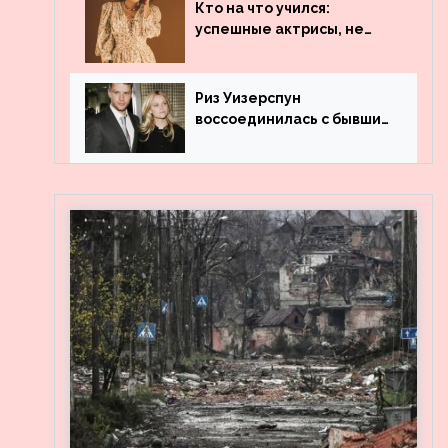
популярности и выложила
Кто на что учился:
архивные фото
успешные актрисы, не
получившие профильного
образования
Риз Уизерспун
воссоединилась с бывшим
мужем на вечеринке