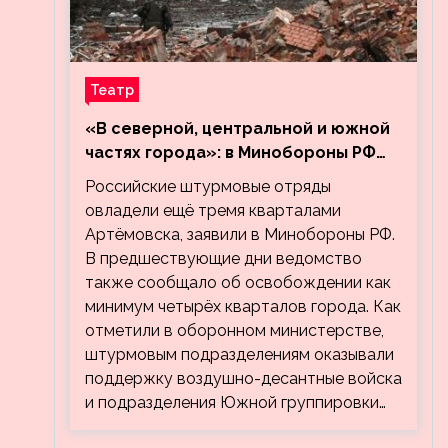
Театр
«В северной, центральной и южной
частях города»: в Минобороны РФ
заявили об освобождении ещё трёх
Российские штурмовые отряды
кварталов Артёмовска
овладели ещё тремя кварталами
Артёмовска, заявили в Минобороны РФ.
В предшествующие дни ведомство
также сообщало об освобождении как
минимум четырёх кварталов города. Как
отметили в оборонном министерстве,
штурмовым подразделениям оказывали
поддержку воздушно-десантные войска
и подразделения Южной группировки…