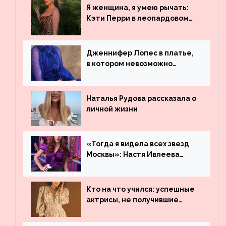
обогнали даже Джастина
Я женщина, я умею рычать:
Бибера
Кэти Перри в леопардовом
платье
Дженнифер Лопес в платье,
в котором невозможно
остаться незамеченной
Наталья Рудова рассказала о
личной жизни
«Тогда я видела всех звезд
Москвы»: Настя Ивлеева
рассказала, где работала до
популярности и выложила
архивные фото
Кто на что учился: успешные
актрисы, не получившие
профильного образования