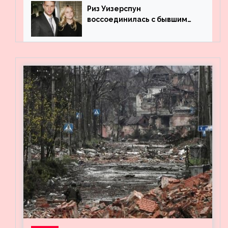
Риз Уизерспун
воссоединилась с бывшим
мужем на вечеринке