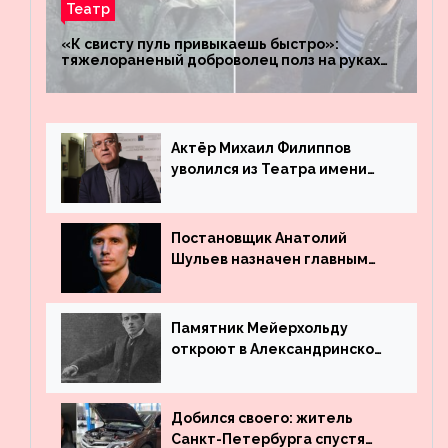
Театр
«К свисту пуль привыкаешь быстро»:
тяжелораненый доброволец полз на руках
четыре километра через заминированное
поле
Актёр Михаил Филиппов
уволился из Театра имени
Маяковского
Постановщик Анатолий
Шульев назначен главным
режиссёром Театра имени
Вахтангова
Памятник Мейерхольду
откроют в Александринском
театре
Добился своего: житель
Санкт-Петербурга спустя