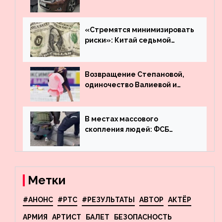
много лет вернул деньги за
угнанную в Казахстан
машину
«Стремятся минимизировать
риски»: Китай седьмой
месяц подряд выводит
деньги из американского
госдолга
Возвращение Степановой,
одиночество Валиевой и
визит детей к Костомарову:
что обсуждают в мире
фигурного катания
В местах массового
скопления людей: ФСБ
пресекла деятельность
террористов, планировавших
взрывы в Москве и
Новосибирске
Метки
#АНОНС
#РТС
#РЕЗУЛЬТАТЫ
АВТОР
АКТЁР
АРМИЯ
АРТИСТ
БАЛЕТ
БЕЗОПАСНОСТЬ