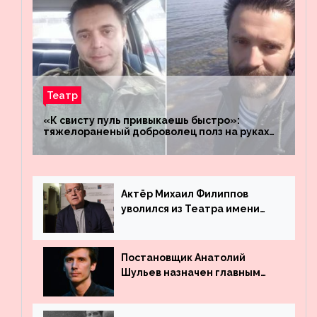
Театр
«К свисту пуль привыкаешь быстро»:
тяжелораненый доброволец полз на руках
четыре километра через заминированное
поле
Актёр Михаил Филиппов
уволился из Театра имени
Маяковского
Постановщик Анатолий
Шульев назначен главным
режиссёром Театра имени
Вахтангова