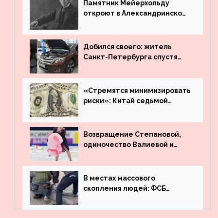
Памятник Мейерхольду
откроют в Александринском
театре
Добился своего: житель
Санкт-Петербурга спустя
много лет вернул деньги за
угнанную в Казахстан
машину
«Стремятся минимизировать
риски»: Китай седьмой
месяц подряд выводит
деньги из американского
госдолга
Возвращение Степановой,
одиночество Валиевой и
визит детей к Костомарову:
что обсуждают в мире
фигурного катания
В местах массового
скопления людей: ФСБ
пресекла деятельность
террористов, планировавших