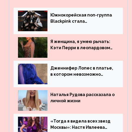
Южнокорейская поп-группа
Blackpink стала
рекордсменом по
просмотрам на YouTube. Они
обогнали даже Джастина
Я женщина, я умею рычать:
Бибера
Кэти Перри в леопардовом
платье
Дженнифер Лопес в платье,
в котором невозможно
остаться незамеченной
Наталья Рудова рассказала о
личной жизни
«Тогда я видела всех звезд
Москвы»: Настя Ивлеева