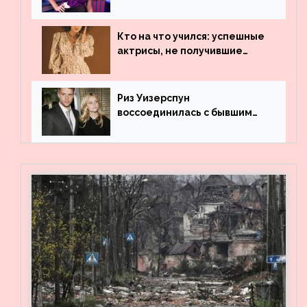
рассказала, где работала до
популярности и выложила
архивные фото
Кто на что учился: успешные
актрисы, не получившие
профильного образования
Риз Уизерспун
воссоединилась с бывшим
мужем на вечеринке