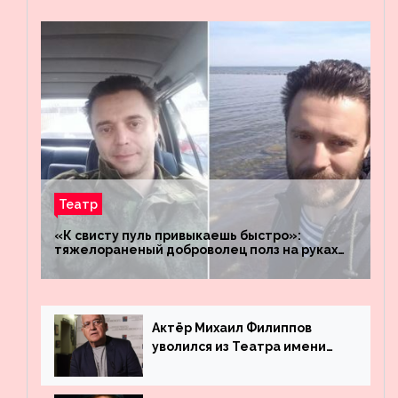
Театр
«К свисту пуль привыкаешь быстро»:
тяжелораненый доброволец полз на руках
четыре километра через заминированное
поле
Актёр Михаил Филиппов
уволился из Театра имени
Маяковского