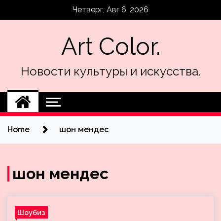
Skip
Четверг, Авг 6, 2026
to
content
Art Color.
Новости культуры и искусства.
Home
шон мендес
шон мендес
Шоубиз