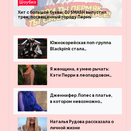
Шоубиз
Хит с большой буквы: DJ SMASH выпустил
трек, посвященный городу Пермь
Южнокорейская поп-группа
Blackpink стала
рекордсменом по
просмотрам на YouTube. Они
обогнали даже Джастина
Я женщина, я умею рычать:
Бибера
Кэти Перри в леопардовом
платье
Дженнифер Лопес в платье,
в котором невозможно
остаться незамеченной
Наталья Рудова рассказала о
личной жизни