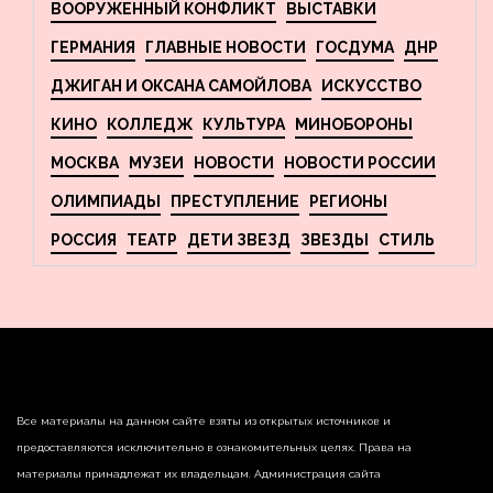
ВООРУЖЕННЫЙ КОНФЛИКТ
ВЫСТАВКИ
ГЕРМАНИЯ
ГЛАВНЫЕ НОВОСТИ
ГОСДУМА
ДНР
ДЖИГАН И ОКСАНА САМОЙЛОВА
ИСКУССТВО
КИНО
КОЛЛЕДЖ
КУЛЬТУРА
МИНОБОРОНЫ
МОСКВА
МУЗЕИ
НОВОСТИ
НОВОСТИ РОССИИ
ОЛИМПИАДЫ
ПРЕСТУПЛЕНИЕ
РЕГИОНЫ
РОССИЯ
ТЕАТР
ДЕТИ ЗВЕЗД
ЗВЕЗДЫ
СТИЛЬ
Все материалы на данном сайте взяты из открытых источников и
предоставляются исключительно в ознакомительных целях. Права на
материалы принадлежат их владельцам. Администрация сайта