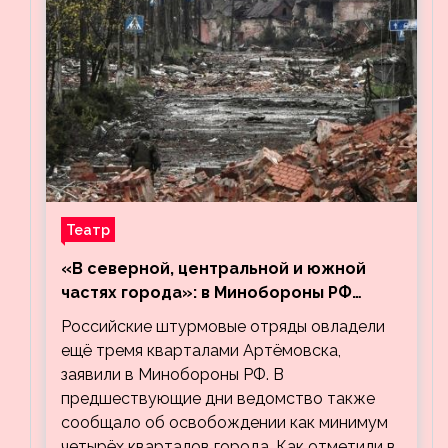
Театр
«В северной, центральной и южной
частях города»: в Минобороны РФ
заявили об освобождении ещё трёх
Российские штурмовые отряды овладели
кварталов Артёмовска
ещё тремя кварталами Артёмовска,
заявили в Минобороны РФ. В
предшествующие дни ведомство также
сообщало об освобождении как минимум
четырёх кварталов города. Как отметили в