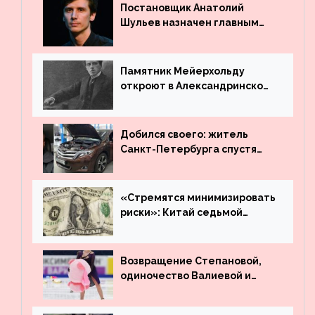
Постановщик Анатолий
Шульев назначен главным
режиссёром Театра имени
Вахтангова
Памятник Мейерхольду
откроют в Александринском
театре
Добился своего: житель
Санкт-Петербурга спустя
много лет вернул деньги за
угнанную в Казахстан
машину
«Стремятся минимизировать
риски»: Китай седьмой
месяц подряд выводит
деньги из американского
госдолга
Возвращение Степановой,
одиночество Валиевой и
визит детей к Костомарову:
что обсуждают в мире