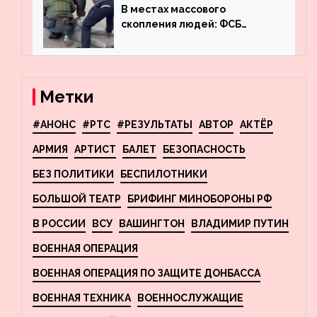
фигурного катания
В местах массового
скопления людей: ФСБ
пресекла деятельность
террористов, планировавших
взрывы в Москве и
Новосибирске
Метки
#АНОНС
#РТС
#РЕЗУЛЬТАТЫ
АВТОР
АКТЁР
АРМИЯ
АРТИСТ
БАЛЕТ
БЕЗОПАСНОСТЬ
БЕЗ ПОЛИТИКИ
БЕСПИЛОТНИКИ
БОЛЬШОЙ ТЕАТР
БРИФИНГ МИНОБОРОНЫ РФ
В РОССИИ
ВСУ
ВАШИНГТОН
ВЛАДИМИР ПУТИН
ВОЕННАЯ ОПЕРАЦИЯ
ВОЕННАЯ ОПЕРАЦИЯ ПО ЗАЩИТЕ ДОНБАССА
ВОЕННАЯ ТЕХНИКА
ВОЕННОСЛУЖАЩИЕ