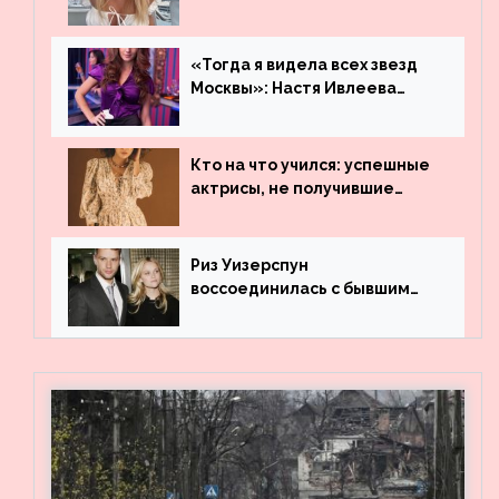
«Тогда я видела всех звезд
Москвы»: Настя Ивлеева
рассказала, где работала до
популярности и выложила
архивные фото
Кто на что учился: успешные
актрисы, не получившие
профильного образования
Риз Уизерспун
воссоединилась с бывшим
мужем на вечеринке