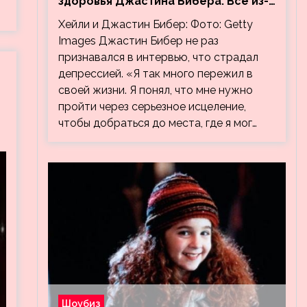
здоровья Джастина Бибера. Все из-
за видео, на котором его
Хейли и Джастин Бибер: Фото: Getty
успокаивает Хейли
Images Джастин Бибер не раз
признавался в интервью, что страдал
депрессией. «Я так много пережил в
своей жизни. Я понял, что мне нужно
пройти через серьезное исцеление,
чтобы добраться до места, где я мог…
Шоубиз