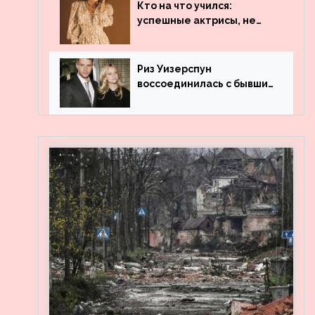
популярности и выложила
Кто на что учился:
архивные фото
успешные актрисы, не
получившие профильного
образования
Риз Уизерспун
воссоединилась с бывшим
мужем на вечеринке