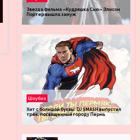
Звезда фильма «Кудряшка Сью» Элисон
Портер вышла замуж
Шоубиз
Хит с большой буквы: DJ SMASH выпустил
трек, посвященный городу Пермь