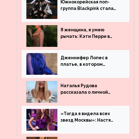
Южнокорейская поп-
группа Blackpink стала
рекордсменом по
просмотрам на YouTube.
Они обогнали даже
Я женщина, я умею
Джастина Бибера
рычать: Кэти Перри в
леопардовом платье
Дженнифер Лопес в
платье, в котором
невозможно остаться
незамеченной
Наталья Рудова
рассказала о личной
жизни
«Тогда я видела всех
звезд Москвы»: Настя
Ивлеева рассказала, где
работала до