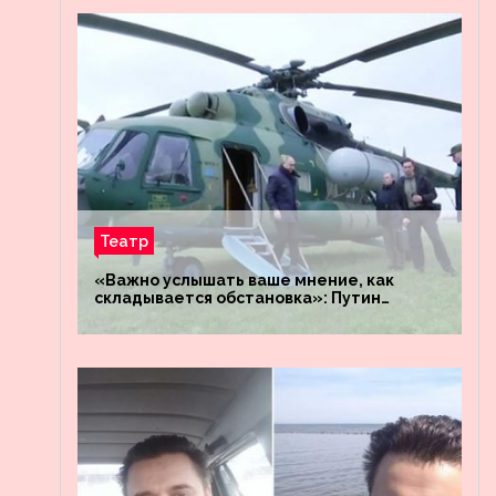
Театр
«Важно услышать ваше мнение, как
складывается обстановка»: Путин
посетил штабы российских войск
«Днепр» и «Восток»