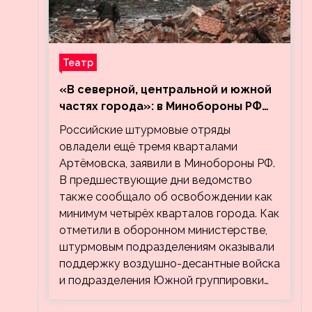
Театр
«В северной, центральной и южной
частях города»: в Минобороны РФ
заявили об освобождении ещё трёх
Российские штурмовые отряды
кварталов Артёмовска
овладели ещё тремя кварталами
Артёмовска, заявили в Минобороны РФ.
В предшествующие дни ведомство
также сообщало об освобождении как
минимум четырёх кварталов города. Как
отметили в оборонном министерстве,
штурмовым подразделениям оказывали
поддержку воздушно-десантные войска
и подразделения Южной группировки…