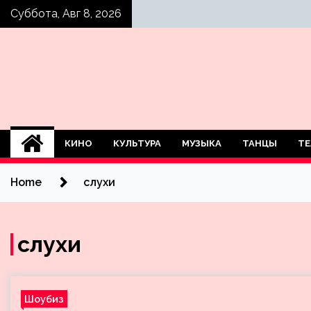
Skip
Суббота, Авг 8, 2026
to
content
КИНО
КУЛЬТУРА
МУЗЫКА
ТАНЦЫ
ТЕ
Home
слухи
слухи
Шоубиз