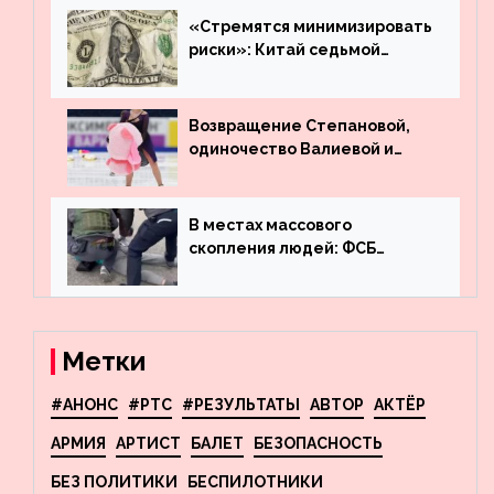
машину
«Стремятся минимизировать
риски»: Китай седьмой
месяц подряд выводит
деньги из американского
госдолга
Возвращение Степановой,
одиночество Валиевой и
визит детей к Костомарову:
что обсуждают в мире
фигурного катания
В местах массового
скопления людей: ФСБ
пресекла деятельность
террористов, планировавших
взрывы в Москве и
Новосибирске
Метки
#АНОНС
#РТС
#РЕЗУЛЬТАТЫ
АВТОР
АКТЁР
АРМИЯ
АРТИСТ
БАЛЕТ
БЕЗОПАСНОСТЬ
БЕЗ ПОЛИТИКИ
БЕСПИЛОТНИКИ