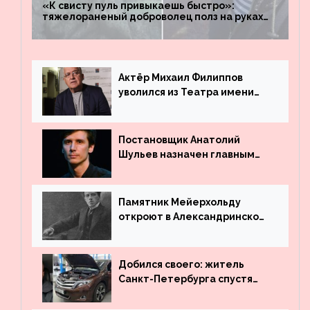
«К свисту пуль привыкаешь быстро»:
тяжелораненый доброволец полз на руках
четыре километра через заминированное
поле
Актёр Михаил Филиппов
уволился из Театра имени
Маяковского
Постановщик Анатолий
Шульев назначен главным
режиссёром Театра имени
Вахтангова
Памятник Мейерхольду
откроют в Александринском
театре
Добился своего: житель
Санкт-Петербурга спустя
много лет вернул деньги за
угнанную в Казахстан