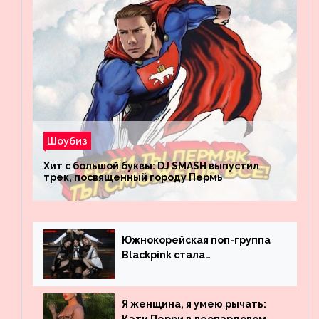
Шоубиз
Хит с большой буквы: DJ SMASH выпустил
трек, посвященный городу Пермь
Южнокорейская поп-группа
Blackpink стала
рекордсменом по
просмотрам на YouTube. Они
обогнали даже Джастина
Я женщина, я умею рычать:
Бибера