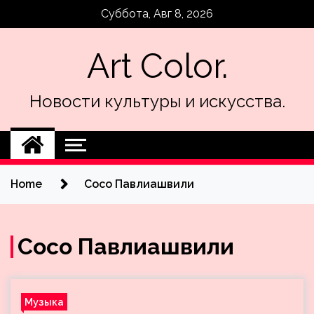
Skip
Суббота, Авг 8, 2026
to
content
Art Color.
Новости культуры и искусства.
Home
Сосо Павлиашвили
Сосо Павлиашвили
Музыка