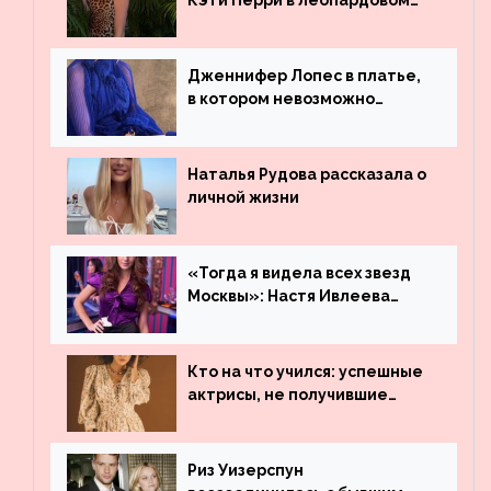
Кэти Перри в леопардовом
платье
Дженнифер Лопес в платье,
в котором невозможно
остаться незамеченной
Наталья Рудова рассказала о
личной жизни
«Тогда я видела всех звезд
Москвы»: Настя Ивлеева
рассказала, где работала до
популярности и выложила
архивные фото
Кто на что учился: успешные
актрисы, не получившие
профильного образования
Риз Уизерспун