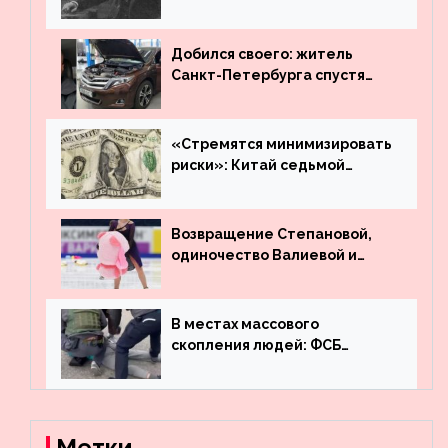
театре
Добился своего: житель
Санкт-Петербурга спустя
много лет вернул деньги за
угнанную в Казахстан
машину
«Стремятся минимизировать
риски»: Китай седьмой
месяц подряд выводит
деньги из американского
госдолга
Возвращение Степановой,
одиночество Валиевой и
визит детей к Костомарову:
что обсуждают в мире
фигурного катания
В местах массового
скопления людей: ФСБ
пресекла деятельность
террористов, планировавших
взрывы в Москве и
Новосибирске
Метки