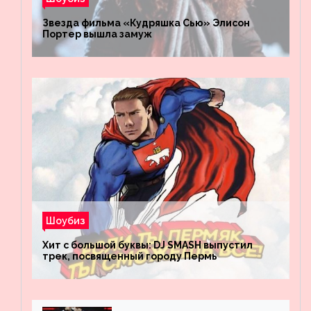
Звезда фильма «Кудряшка Сью» Элисон
Портер вышла замуж
Шоубиз
Хит с большой буквы: DJ SMASH выпустил
трек, посвященный городу Пермь