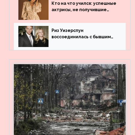
архивные фото
Кто на что учился: успешные
актрисы, не получившие
профильного образования
Риз Уизерспун
воссоединилась с бывшим
мужем на вечеринке