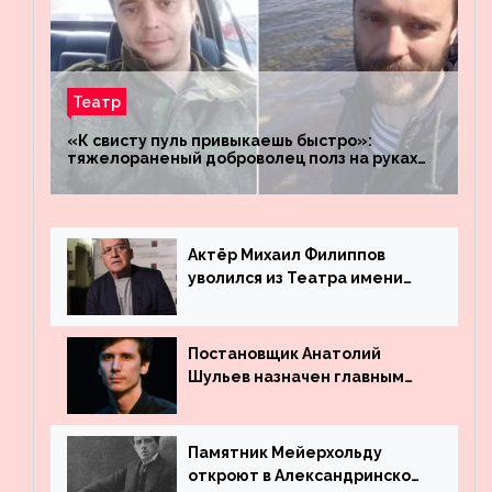
Театр
«К свисту пуль привыкаешь быстро»:
тяжелораненый доброволец полз на руках
четыре километра через заминированное
поле
Актёр Михаил Филиппов
уволился из Театра имени
Маяковского
Постановщик Анатолий
Шульев назначен главным
режиссёром Театра имени
Вахтангова
Памятник Мейерхольду
откроют в Александринском