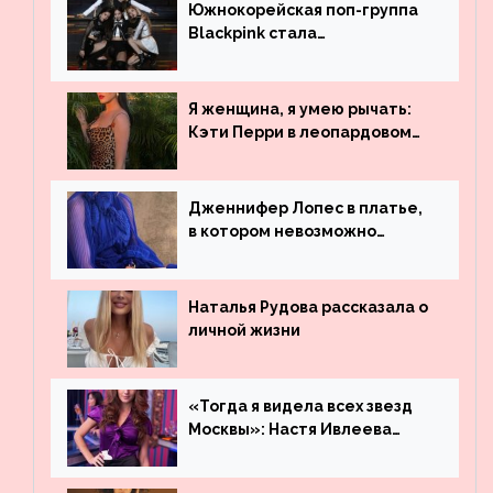
Южнокорейская поп-группа
Blackpink стала
рекордсменом по
просмотрам на YouTube. Они
обогнали даже Джастина
Я женщина, я умею рычать:
Бибера
Кэти Перри в леопардовом
платье
Дженнифер Лопес в платье,
в котором невозможно
остаться незамеченной
Наталья Рудова рассказала о
личной жизни
«Тогда я видела всех звезд
Москвы»: Настя Ивлеева
рассказала, где работала до
популярности и выложила