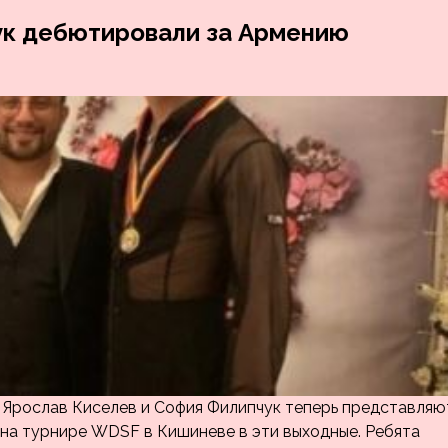
ук дебютировали за Армению
 Ярослав Киселев и София Филипчук теперь представляю
на турнире WDSF в Кишиневе в эти выходные. Ребята