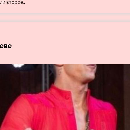
яли второе…
еве