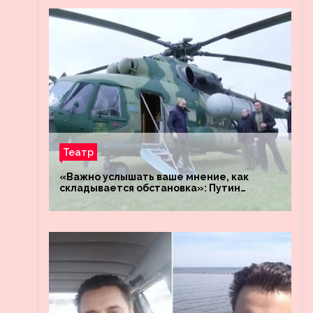
Театр
«Важно услышать ваше мнение, как
складывается обстановка»: Путин
посетил штабы российских войск
«Днепр» и «Восток»