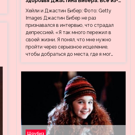
здоровья Джастина Бибера. Все из-
за видео, на котором его
Хейли и Джастин Бибер: Фото: Getty
успокаивает Хейли
Images Джастин Бибер не раз
признавался в интервью, что страдал
депрессией. «Я так много пережил в
своей жизни. Я понял, что мне нужно
пройти через серьезное исцеление,
чтобы добраться до места, где я мог…
Шоубиз