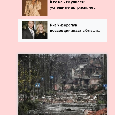
популярности и выложила
Кто на что учился:
архивные фото
успешные актрисы, не
получившие профильного
образования
Риз Уизерспун
воссоединилась с бывшим
мужем на вечеринке