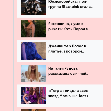
Южнокорейская поп-
группа Blackpink стала
рекордсменом по
просмотрам на YouTube.
Они обогнали даже
Я женщина, я умею
Джастина Бибера
рычать: Кэти Перри в
леопардовом платье
Дженнифер Лопес в
платье, в котором
невозможно остаться
незамеченной
Наталья Рудова
рассказала о личной
жизни
«Тогда я видела всех
звезд Москвы»: Настя
Ивлеева рассказала, где
работала до