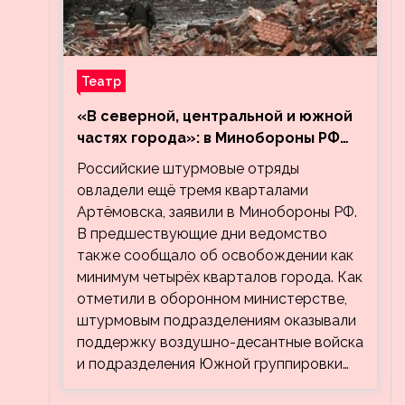
Театр
«В северной, центральной и южной
частях города»: в Минобороны РФ
заявили об освобождении ещё трёх
Российские штурмовые отряды
кварталов Артёмовска
овладели ещё тремя кварталами
Артёмовска, заявили в Минобороны РФ.
В предшествующие дни ведомство
также сообщало об освобождении как
минимум четырёх кварталов города. Как
отметили в оборонном министерстве,
штурмовым подразделениям оказывали
поддержку воздушно-десантные войска
и подразделения Южной группировки…