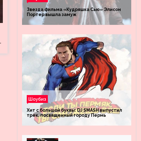
Звезда фильма «Кудряшка Сью» Элисон
Портер вышла замуж
…
Шоубиз
Хит с большой буквы: DJ SMASH выпустил
трек, посвященный городу Пермь