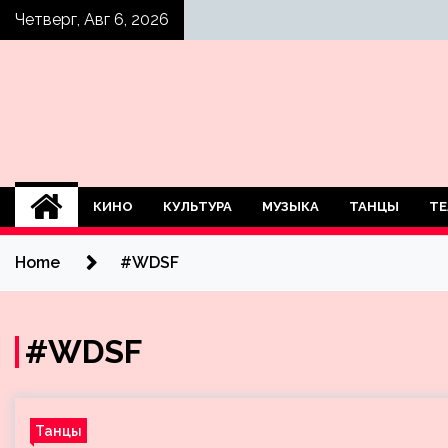
Skip
Четверг, Авг 6, 2026
to
content
КИНО
КУЛЬТУРА
МУЗЫКА
ТАНЦЫ
ТЕ
Home
#WDSF
#WDSF
Танцы