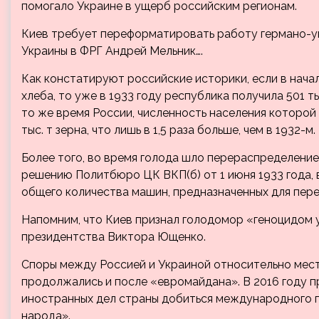
помогало Украине в ущерб российским регионам.
Киев требует переформатировать работу германо-ук
Украины в ФРГ Андрей Мельник….
Как констатируют российские историки, если в нача
хлеба, то уже в 1933 году республика получила 501 ты
то же время России, численность населения которой
тыс. т зерна, что лишь в 1,5 раза больше, чем в 1932-м.
Более того, во время голода шло перераспределение
решению Политбюро ЦК ВКП(б) от 1 июня 1933 года, в
общего количества машин, предназначенных для пер
Напомним, что Киев признал голодомор «геноцидом у
президентства Виктора Ющенко.
Споры между Россией и Украиной относительно мест
продолжались и после «евромайдана». В 2016 году 
иностранных дел страны добиться международного п
народа».