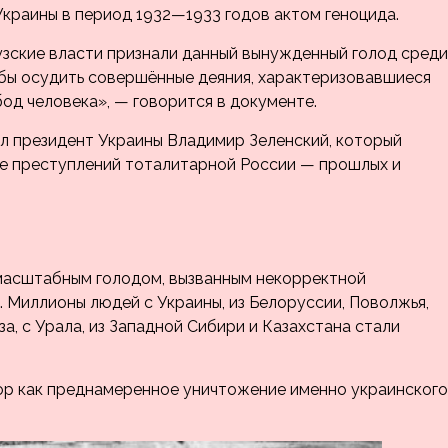
раины в период 1932—1933 годов актом геноцида.
узские власти признали данный вынужденный голод среди
тобы осудить совершённые деяния, характеризовавшиеся
од человека», — говорится в документе.
л президент Украины Владимир Зеленский, который
ие преступлений тоталитарной России — прошлых и
 масштабным голодом, вызванным некорректной
 Миллионы людей c Украины, из Белоруссии, Поволжья,
, с Урала, из Западной Сибири и Казахстана стали
ор как преднамеренное уничтожение именно украинского