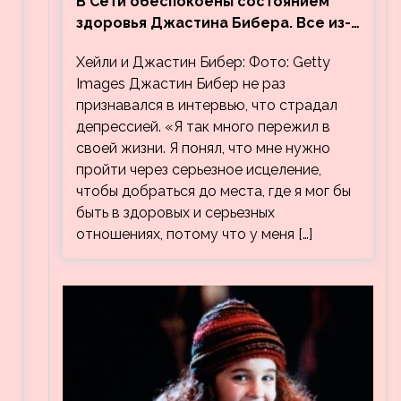
В Сети обеспокоены состоянием
здоровья Джастина Бибера. Все из-
за видео, на котором его
Хейли и Джастин Бибер: Фото: Getty
успокаивает Хейли
Images Джастин Бибер не раз
признавался в интервью, что страдал
депрессией. «Я так много пережил в
своей жизни. Я понял, что мне нужно
пройти через серьезное исцеление,
чтобы добраться до места, где я мог бы
быть в здоровых и серьезных
отношениях, потому что у меня […]