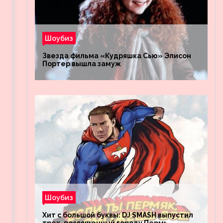
Шоубиз
Звезда фильма «Кудряшка Сью» Элисон
Портер вышла замуж
Шоубиз
Хит с большой буквы: DJ SMASH выпустил