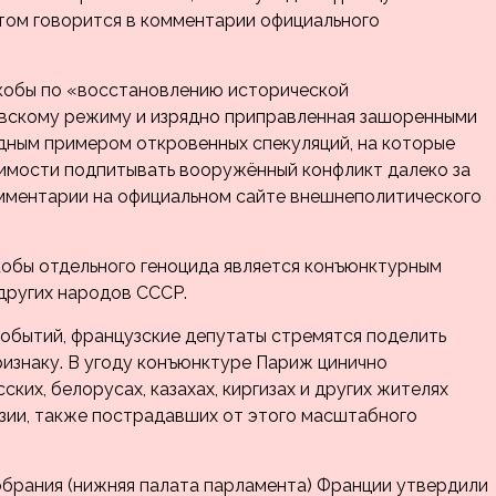
том говорится в комментарии официального
якобы по «восстановлению исторической
иевскому режиму и изрядно приправленная зашоренными
ядным примером откровенных спекуляций, на которые
димости подпитывать вооружённый конфликт далеко за
мментарии на официальном сайте внешнеполитического
кобы отдельного геноцида является конъюнктурным
других народов СССР.
событий, французские депутаты стремятся поделить
изнаку. В угоду конъюнктуре Париж цинично
их, белорусах, казахах, киргизах и других жителях
зии, также пострадавших от этого масштабного
обрания (нижняя палата парламента) Франции утвердили