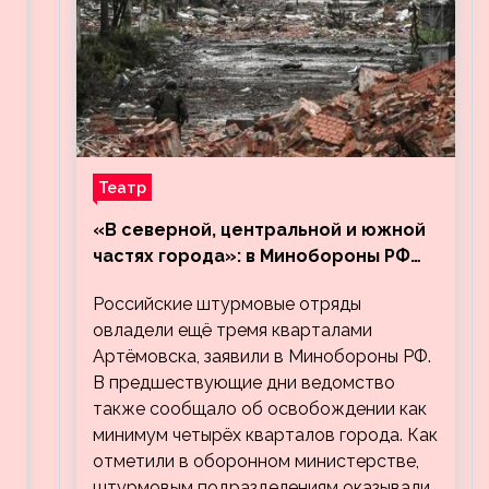
Театр
«В северной, центральной и южной
частях города»: в Минобороны РФ
заявили об освобождении ещё трёх
Российские штурмовые отряды
кварталов Артёмовска
овладели ещё тремя кварталами
Артёмовска, заявили в Минобороны РФ.
В предшествующие дни ведомство
также сообщало об освобождении как
минимум четырёх кварталов города. Как
отметили в оборонном министерстве,
штурмовым подразделениям оказывали