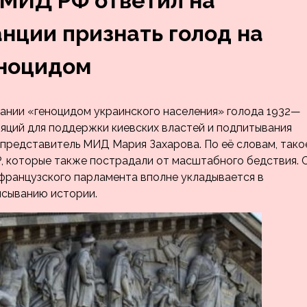
 МИД РФ ответил на
нции признать голод на
еноцидом
ании «геноцидом украинского населения» голода 1932—
яций для поддержки киевских властей и подпитывания
 представитель МИД Мария Захарова. По её словам, тако
 которые также пострадали от масштабного бедствия. 
 французского парламента вполне укладывается в
исыванию истории.