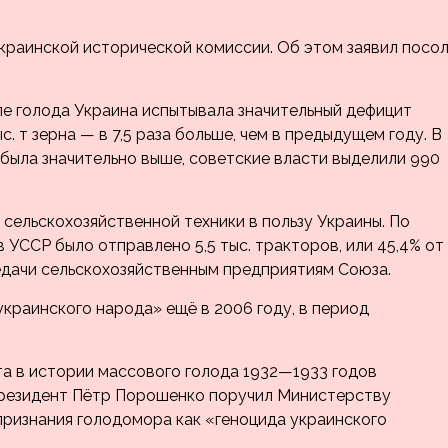
раинской исторической комиссии. Об этом заявил посо
ле голода Украина испытывала значительный дефицит
с. т зерна — в 7,5 раза больше, чем в предыдущем году. В
 была значительно выше, советские власти выделили 990
 сельскохозяйственной техники в пользу Украины. По
 УССР было отправлено 5,5 тыс. тракторов, или 45,4% от
едачи сельскохозяйственным предприятиям Союза.
краинского народа» ещё в 2006 году, в период
а в истории массового голода 1932—1933 годов
президент Пётр Порошенко поручил Министерству
ризнания голодомора как «геноцида украинского