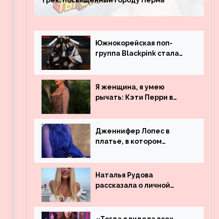
трек, посвященный городу Пермь
Южнокорейская поп-
группа Blackpink стала
рекордсменом по
просмотрам на YouTube.
Они обогнали даже
Я женщина, я умею
Джастина Бибера
рычать: Кэти Перри в
леопардовом платье
Дженнифер Лопес в
платье, в котором
невозможно остаться
незамеченной
Наталья Рудова
рассказала о личной
жизни