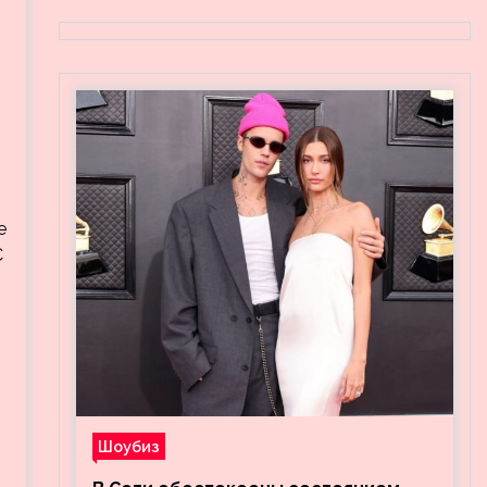
е
С
Шоубиз