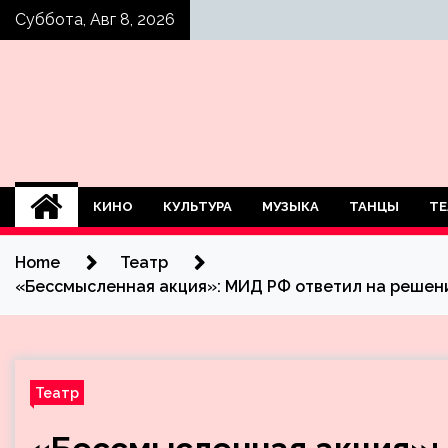
Skip
Суббота, Авг 8, 2026
to
content
КИНО
КУЛЬТУРА
МУЗЫКА
ТАНЦЫ
ТЕ
Home
Театр
«Бессмысленная акция»: МИД РФ ответил на решени
Театр