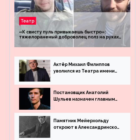
Театр
«К свисту пуль привыкаешь быстро»:
тяжелораненый доброволец полз на руках
четыре километра через заминированное
поле
Актёр Михаил Филиппов
уволился из Театра имени
Маяковского
Постановщик Анатолий
Шульев назначен главным
режиссёром Театра имени
Вахтангова
Памятник Мейерхольду
откроют в Александринском
театре