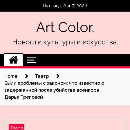
Skip
Пятница, Авг 7, 2026
to
content
Art Color.
Новости культуры и искусства.
Home
Театр
Были проблемы с законом: что известно о
задержанной после убийства военкора
Дарье Треповой
Театр