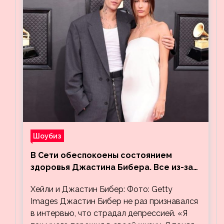
Шоубиз
В Сети обеспокоены состоянием
здоровья Джастина Бибера. Все из-за
видео, на котором его успокаивает
Хейли и Джастин Бибер: Фото: Getty
Хейли
Images Джастин Бибер не раз признавался
в интервью, что страдал депрессией. «Я