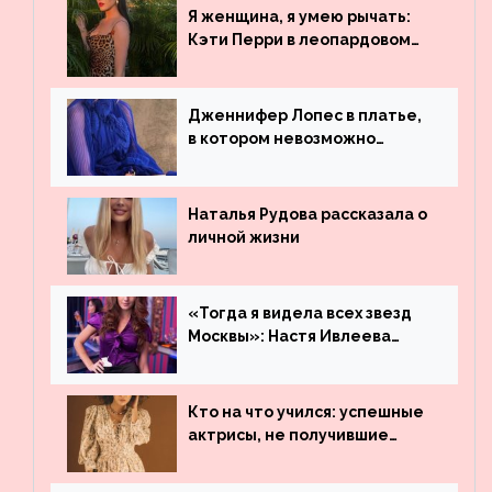
обогнали даже Джастина
Я женщина, я умею рычать:
Бибера
Кэти Перри в леопардовом
платье
Дженнифер Лопес в платье,
в котором невозможно
остаться незамеченной
Наталья Рудова рассказала о
личной жизни
«Тогда я видела всех звезд
Москвы»: Настя Ивлеева
рассказала, где работала до
популярности и выложила
архивные фото
Кто на что учился: успешные
актрисы, не получившие
профильного образования