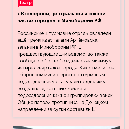
Театр
«В северной, центральной и южной
частях города»: в Минобороны РФ
заявили об освобождении ещё трёх
Российские штурмовые отряды овладели
кварталов Артёмовска
ещё тремя кварталами Артёмовска,
заявили в Минобороны РФ. В
предшествующие дни ведомство также
сообщало об освобождении как минимум
четырёх кварталов города. Как отметили в
оборонном министерстве, штурмовым
подразделениям оказывали поддержку
воздушно-десантные войска и
подразделения Южной группировки войск.
Общие потери противника на Донецком
направлении за сутки составили […]