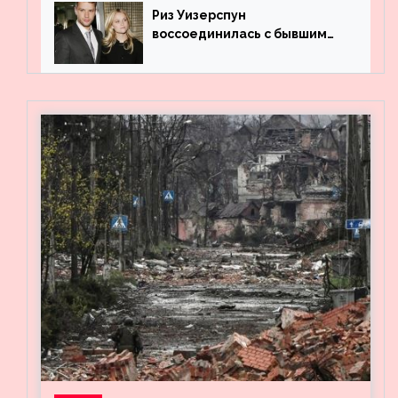
Риз Уизерспун
воссоединилась с бывшим
мужем на вечеринке