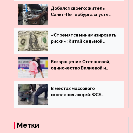
Добился своего: житель
Санкт-Петербурга спустя
много лет вернул деньги за
угнанную в Казахстан
машину
«Стремятся минимизировать
риски»: Китай седьмой
месяц подряд выводит
деньги из американского
госдолга
Возвращение Степановой,
одиночество Валиевой и
визит детей к Костомарову:
что обсуждают в мире
фигурного катания
В местах массового
скопления людей: ФСБ
пресекла деятельность
террористов, планировавших
взрывы в Москве и
Новосибирске
Метки