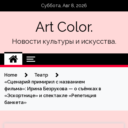
Skip
Суббота, Авг 8, 2026
to
content
Art Color.
Новости культуры и искусства.
Home
Театр
«Сценарий примирил с названием
фильма»: Ирина Безрукова — о съёмках в
«Эскортнице» и спектакле «Репетиция
банкета»