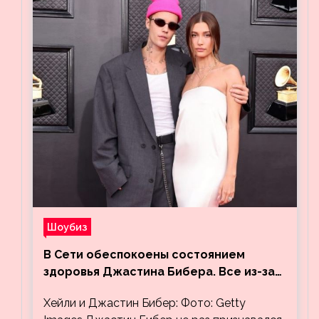
Шоубиз
В Сети обеспокоены состоянием
здоровья Джастина Бибера. Все из-за
видео, на котором его успокаивает
Хейли и Джастин Бибер: Фото: Getty
Хейли