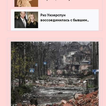
профильного образования
Риз Уизерспун
воссоединилась с бывшим
мужем на вечеринке