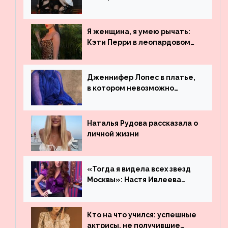
рекордсменом по
просмотрам на YouTube. Они
обогнали даже Джастина
Я женщина, я умею рычать:
Бибера
Кэти Перри в леопардовом
платье
Дженнифер Лопес в платье,
в котором невозможно
остаться незамеченной
Наталья Рудова рассказала о
личной жизни
«Тогда я видела всех звезд
Москвы»: Настя Ивлеева
рассказала, где работала до
популярности и выложила
архивные фото
Кто на что учился: успешные
актрисы, не получившие