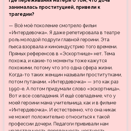
где переживания матери о том, что дочь
занималась проституцией, привели к
трагедии?
— Всё моё поколение смотрело фильм
«Интердевочка». Я даже репетировала в театре
роль молодой подруги главной героини. Эта
пьеса взорвала и киноиндустрию того времени.
Прямых референсов в «Эскортнице» нет. Тема
похожа, и какие-то моменты тоже кажутся
похожими, потому что это одна сфера жизни.
Когда-то таких женщин называли проститутками,
потом путанами. «Интердевочка» — это как раз
1990-е. А потом придумали слово «эскортница».
Вот и все совпадения. И ещё совпадение, что у
моей героини мама учительница, как и в фильме
«Интердевочка». И естественно, что она никак
не может положительно относиться к такой
профессии дочери. Педагоги прививали нам
нравственность, порядочность, честность,