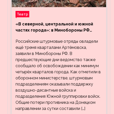
Театр
«В северной, центральной и южной
частях города»: в Минобороны РФ
заявили об освобождении ещё трёх
Российские штурмовые отряды овладели
кварталов Артёмовска
ещё тремя кварталами Артёмовска,
заявили в Минобороны РФ. В
предшествующие дни ведомство также
сообщало об освобождении как минимум
четырёх кварталов города. Как отметили в
оборонном министерстве, штурмовым
подразделениям оказывали поддержку
воздушно-десантные войска и
подразделения Южной группировки войск.
Общие потери противника на Донецком
направлении за сутки составили […]