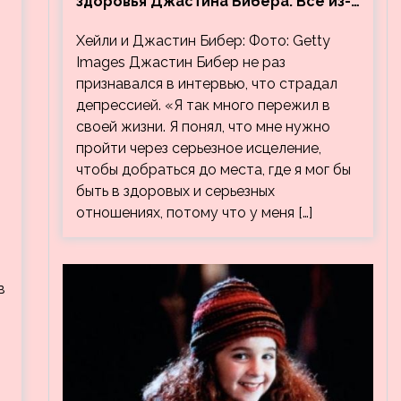
здоровья Джастина Бибера. Все из-
за видео, на котором его
Хейли и Джастин Бибер: Фото: Getty
успокаивает Хейли
Images Джастин Бибер не раз
признавался в интервью, что страдал
депрессией. «Я так много пережил в
своей жизни. Я понял, что мне нужно
пройти через серьезное исцеление,
чтобы добраться до места, где я мог бы
быть в здоровых и серьезных
отношениях, потому что у меня […]
в