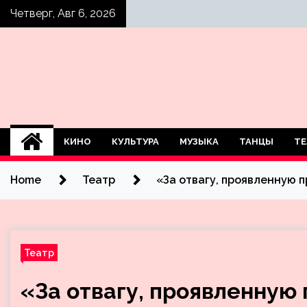
Skip
Четверг, Авг 6, 2026
to
content
КИНО
КУЛЬТУРА
МУЗЫКА
ТАНЦЫ
ТЕ
Home
Театр
«За отвагу, проявленную 
Театр
«За отвагу, проявленную 