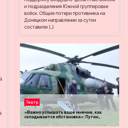
и подразделения Южной группировки
войск. Общие потери противника на
Донецком направлении за сутки
составили […]
й
Театр
«Важно услышать ваше мнение, как
й
складывается обстановка»: Путин
посетил штабы российских войск
«Днепр» и «Восток»