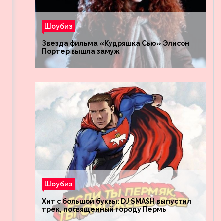
Шоубиз
Звезда фильма «Кудряшка Сью» Элисон
Портер вышла замуж
Шоубиз
Хит с большой буквы: DJ SMASH выпустил
трек, посвященный городу Пермь