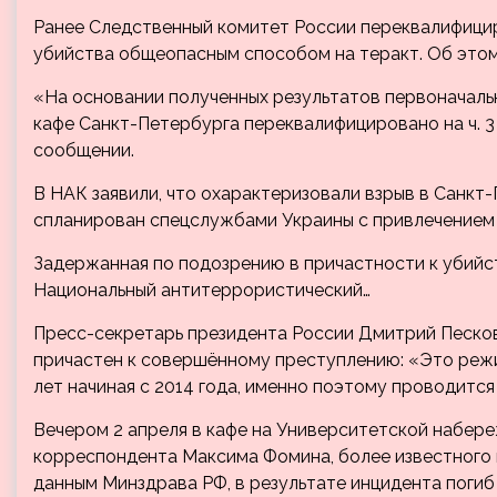
Ранее Следственный комитет России переквалифицир
убийства общеопасным способом на теракт. Об это
«На основании полученных результатов первоначальн
кафе Санкт-Петербурга переквалифицировано на ч. 3 
сообщении.
В НАК заявили, что охарактеризовали взрыв в Санкт-
спланирован спецслужбами Украины с привлечением а
Задержанная по подозрению в причастности к убийс
Национальный антитеррористический…
Пресс-секретарь президента России Дмитрий Песков
причастен к совершённому преступлению: «Это режи
лет начиная с 2014 года, именно поэтому проводится
Вечером 2 апреля в кафе на Университетской набере
корреспондента Максима Фомина, более известного к
данным Минздрава РФ, в результате инцидента погиб