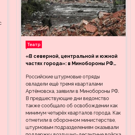
с
Театр
«В северной, центральной и южной
частях города»: в Минобороны РФ
заявили об освобождении ещё трёх
Российские штурмовые отряды
кварталов Артёмовска
овладели ещё тремя кварталами
Артёмовска, заявили в Минобороны РФ.
В предшествующие дни ведомство
также сообщало об освобождении как
минимум четырёх кварталов города. Как
отметили в оборонном министерстве,
штурмовым подразделениям оказывали
поддержку воздушно-десантные войска