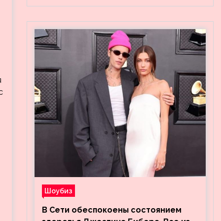
я
с
Шоубиз
В Сети обеспокоены состоянием