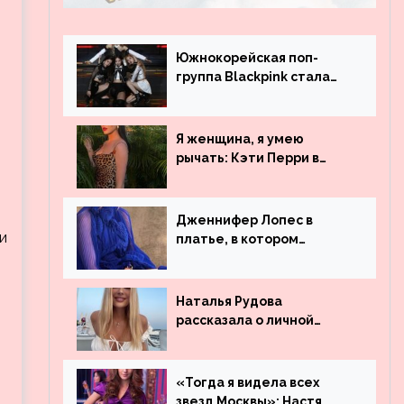
Южнокорейская поп-
группа Blackpink стала
рекордсменом по
просмотрам на YouTube.
Они обогнали даже
Я женщина, я умею
Джастина Бибера
рычать: Кэти Перри в
леопардовом платье
Дженнифер Лопес в
и
платье, в котором
невозможно остаться
незамеченной
Наталья Рудова
рассказала о личной
жизни
«Тогда я видела всех
звезд Москвы»: Настя