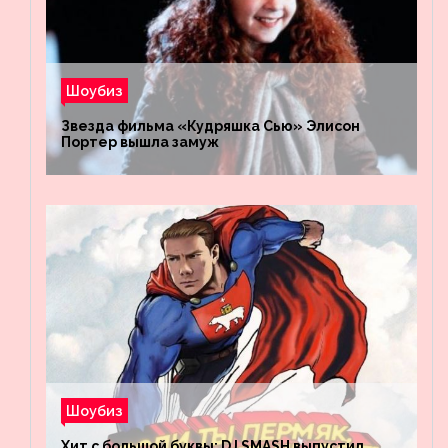
Шоубиз
Звезда фильма «Кудряшка Сью» Элисон
Портер вышла замуж
Шоубиз
Хит с большой буквы: DJ SMASH выпустил