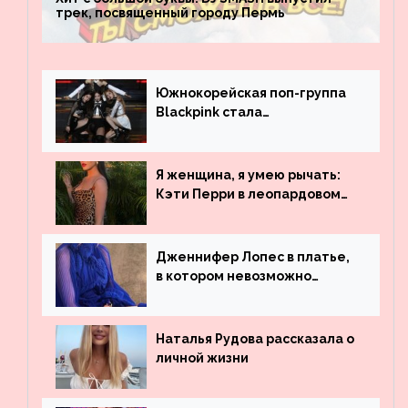
трек, посвященный городу Пермь
Южнокорейская поп-группа
Blackpink стала
рекордсменом по
просмотрам на YouTube. Они
обогнали даже Джастина
Я женщина, я умею рычать:
Бибера
Кэти Перри в леопардовом
платье
Дженнифер Лопес в платье,
в котором невозможно
остаться незамеченной
Наталья Рудова рассказала о
личной жизни