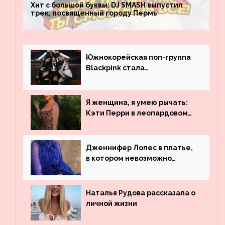
Хит с большой буквы: DJ SMASH выпустил
трек, посвященный городу Пермь
Южнокорейская поп-группа
Blackpink стала
рекордсменом по
просмотрам на YouTube. Они
обогнали даже Джастина
Я женщина, я умею рычать:
Бибера
Кэти Перри в леопардовом
платье
Дженнифер Лопес в платье,
в котором невозможно
остаться незамеченной
Наталья Рудова рассказала о
личной жизни