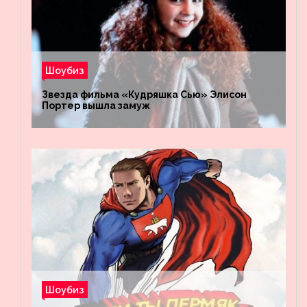
Шоубиз
Звезда фильма «Кудряшка Сью» Элисон
Портер вышла замуж
Шоубиз