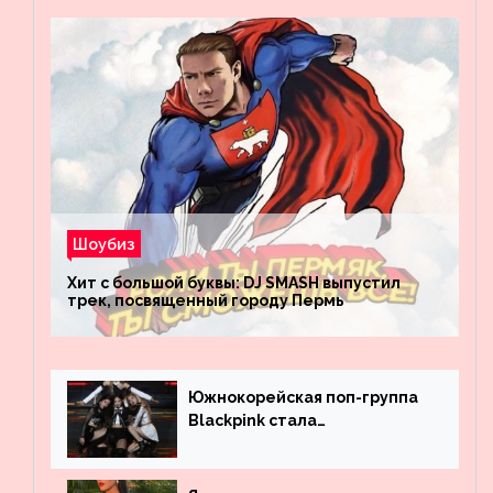
Шоубиз
Хит с большой буквы: DJ SMASH выпустил
трек, посвященный городу Пермь
Южнокорейская поп-группа
Blackpink стала
рекордсменом по
просмотрам на YouTube. Они
обогнали даже Джастина