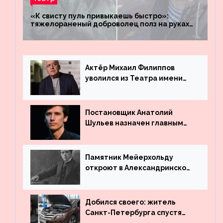
«К свисту пуль привыкаешь быстро»:
тяжелораненый доброволец полз на руках
четыре километра через заминированное
поле
Актёр Михаил Филиппов
уволился из Театра имени
Маяковского
Постановщик Анатолий
Шульев назначен главным
режиссёром Театра имени
Вахтангова
Памятник Мейерхольду
откроют в Александринском
театре
Добился своего: житель
Санкт-Петербурга спустя