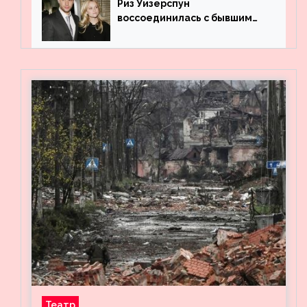
Риз Уизерспун
воссоединилась с бывшим
мужем на вечеринке
Театр