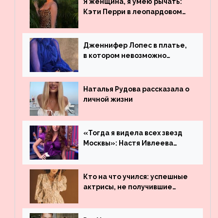
Я женщина, я умею рычать:
Бибера
Кэти Перри в леопардовом
платье
Дженнифер Лопес в платье,
в котором невозможно
остаться незамеченной
Наталья Рудова рассказала о
личной жизни
«Тогда я видела всех звезд
Москвы»: Настя Ивлеева
рассказала, где работала до
популярности и выложила
архивные фото
Кто на что учился: успешные
актрисы, не получившие
профильного образования