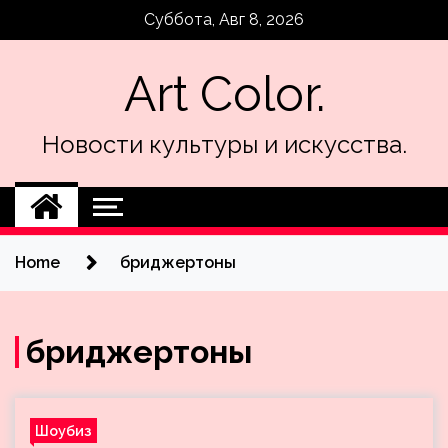
Skip
Суббота, Авг 8, 2026
to
content
Art Color.
Новости культуры и искусства.
Home
бриджертоны
бриджертоны
Шоубиз