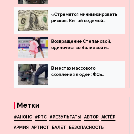
много лет вернул деньги за
угнанную в Казахстан
машину
«Стремятся минимизировать
риски»: Китай седьмой
месяц подряд выводит
деньги из американского
госдолга
Возвращение Степановой,
одиночество Валиевой и
визит детей к Костомарову:
что обсуждают в мире
фигурного катания
В местах массового
скопления людей: ФСБ
пресекла деятельность
террористов, планировавших
взрывы в Москве и
Новосибирске
Метки
#АНОНС
#РТС
#РЕЗУЛЬТАТЫ
АВТОР
АКТЁР
АРМИЯ
АРТИСТ
БАЛЕТ
БЕЗОПАСНОСТЬ