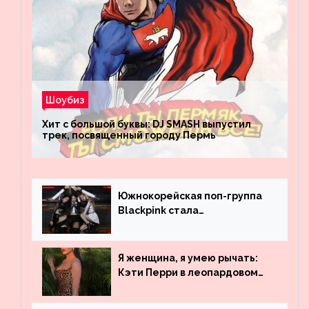
Шоубиз
Хит с большой буквы: DJ SMASH выпустил
трек, посвященный городу Пермь
Южнокорейская поп-группа
Blackpink стала
рекордсменом по
просмотрам на YouTube. Они
обогнали даже Джастина
Я женщина, я умею рычать:
Бибера
Кэти Перри в леопардовом
платье