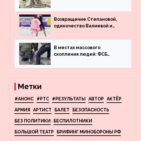
месяц подряд выводит
деньги из американского
госдолга
Возвращение Степановой,
одиночество Валиевой и
визит детей к Костомарову:
что обсуждают в мире
фигурного катания
В местах массового
скопления людей: ФСБ
пресекла деятельность
террористов, планировавших
взрывы в Москве и
Новосибирске
Метки
#АНОНС
#РТС
#РЕЗУЛЬТАТЫ
АВТОР
АКТЁР
АРМИЯ
АРТИСТ
БАЛЕТ
БЕЗОПАСНОСТЬ
БЕЗ ПОЛИТИКИ
БЕСПИЛОТНИКИ
БОЛЬШОЙ ТЕАТР
БРИФИНГ МИНОБОРОНЫ РФ