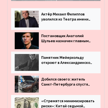
поле
Актёр Михаил Филиппов
уволился из Театра имени
Маяковского
Постановщик Анатолий
Шульев назначен главным
режиссёром Театра имени
Вахтангова
Памятник Мейерхольду
откроют в Александринском
театре
Добился своего: житель
Санкт-Петербурга спустя
много лет вернул деньги за
угнанную в Казахстан
машину
«Стремятся минимизировать
риски»: Китай седьмой