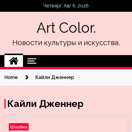
Skip
Четверг, Авг 6, 2026
to
content
Art Color.
Новости культуры и искусства.
Home
Кайли Дженнер
Кайли Дженнер
Шоубиз