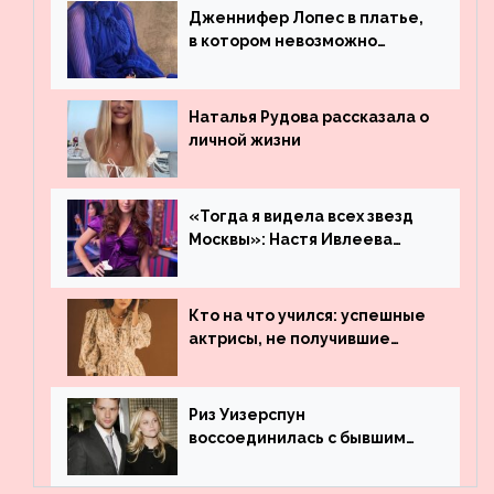
Дженнифер Лопес в платье,
в котором невозможно
остаться незамеченной
Наталья Рудова рассказала о
личной жизни
«Тогда я видела всех звезд
Москвы»: Настя Ивлеева
рассказала, где работала до
популярности и выложила
архивные фото
Кто на что учился: успешные
актрисы, не получившие
профильного образования
Риз Уизерспун
воссоединилась с бывшим
мужем на вечеринке