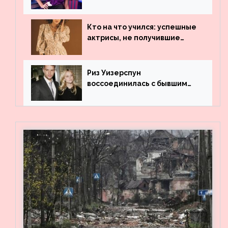
рассказала, где работала до
популярности и выложила
архивные фото
Кто на что учился: успешные
актрисы, не получившие
профильного образования
Риз Уизерспун
воссоединилась с бывшим
мужем на вечеринке