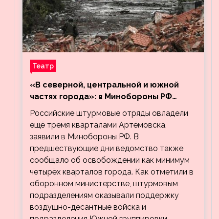
Театр
«В северной, центральной и южной
частях города»: в Минобороны РФ
заявили об освобождении ещё трёх
Российские штурмовые отряды овладели
кварталов Артёмовска
ещё тремя кварталами Артёмовска,
заявили в Минобороны РФ. В
предшествующие дни ведомство также
сообщало об освобождении как минимум
четырёх кварталов города. Как отметили в
оборонном министерстве, штурмовым
подразделениям оказывали поддержку
воздушно-десантные войска и
подразделения Южной группировки…