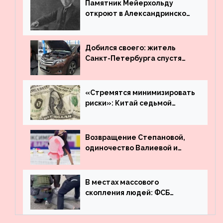
Памятник Мейерхольду
откроют в Александринском
театре
Добился своего: житель
Санкт-Петербурга спустя
много лет вернул деньги за
угнанную в Казахстан
машину
«Стремятся минимизировать
риски»: Китай седьмой
месяц подряд выводит
деньги из американского
госдолга
Возвращение Степановой,
одиночество Валиевой и
визит детей к Костомарову:
что обсуждают в мире
фигурного катания
В местах массового
скопления людей: ФСБ
пресекла деятельность
террористов, планировавших