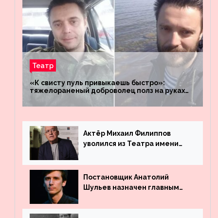
Театр
«К свисту пуль привыкаешь быстро»:
тяжелораненый доброволец полз на руках
четыре километра через заминированное
поле
Актёр Михаил Филиппов
уволился из Театра имени
Маяковского
Постановщик Анатолий
Шульев назначен главным
режиссёром Театра имени
Вахтангова