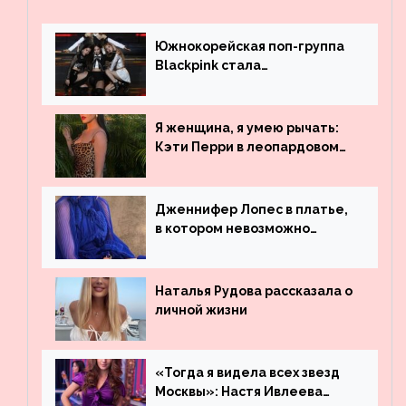
Южнокорейская поп-группа
Blackpink стала
рекордсменом по
просмотрам на YouTube. Они
обогнали даже Джастина
Я женщина, я умею рычать:
Бибера
Кэти Перри в леопардовом
платье
Дженнифер Лопес в платье,
в котором невозможно
остаться незамеченной
Наталья Рудова рассказала о
личной жизни
«Тогда я видела всех звезд
Москвы»: Настя Ивлеева