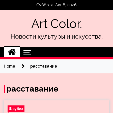
Skip
Суббота, Авг 8, 2026
to
content
Art Color.
Новости культуры и искусства.
Home
расставание
расставание
Шоубиз