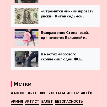
угнанную в Казахстан
машину
«Стремятся минимизировать
риски»: Китай седьмой
месяц подряд выводит
деньги из американского
госдолга
Возвращение Степановой,
одиночество Валиевой и
визит детей к Костомарову:
что обсуждают в мире
фигурного катания
В местах массового
скопления людей: ФСБ
пресекла деятельность
террористов, планировавших
взрывы в Москве и
Новосибирске
Метки
#АНОНС
#РТС
#РЕЗУЛЬТАТЫ
АВТОР
АКТЁР
АРМИЯ
АРТИСТ
БАЛЕТ
БЕЗОПАСНОСТЬ