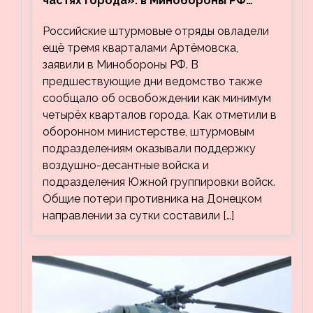
частях города»: в Минобороны РФ
заявили об освобождении ещё трёх
Российские штурмовые отряды овладели
кварталов Артёмовска
ещё тремя кварталами Артёмовска,
заявили в Минобороны РФ. В
предшествующие дни ведомство также
сообщало об освобождении как минимум
четырёх кварталов города. Как отметили в
оборонном министерстве, штурмовым
подразделениям оказывали поддержку
воздушно-десантные войска и
подразделения Южной группировки войск.
Общие потери противника на Донецком
направлении за сутки составили […]