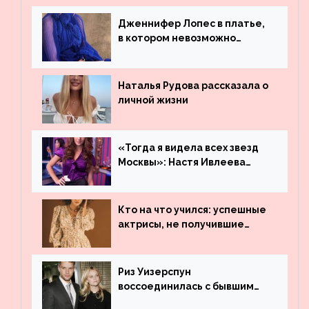
Дженнифер Лопес в платье,
в котором невозможно
остаться незамеченной
Наталья Рудова рассказала о
личной жизни
«Тогда я видела всех звезд
Москвы»: Настя Ивлеева
рассказала, где работала до
популярности и выложила
архивные фото
Кто на что учился: успешные
актрисы, не получившие
профильного образования
Риз Уизерспун
воссоединилась с бывшим
мужем на вечеринке