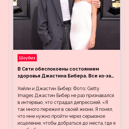
Шоубиз
В Сети обеспокоены состоянием
здоровья Джастина Бибера. Все из-за
видео, на котором его успокаивает
Хейли и Джастин Бибер: Фото: Getty
Хейли
Images Джастин Бибер не раз признавался
в интервью, что страдал депрессией. «Я
так много пережил в своей жизни. Я понял,
что мне нужно пройти через серьезное
исцеление, чтобы добраться до места, где я