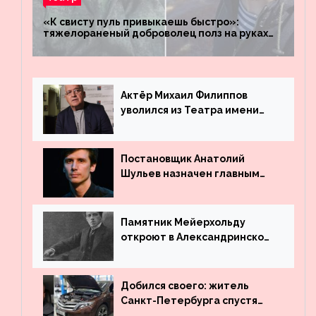
«К свисту пуль привыкаешь быстро»:
тяжелораненый доброволец полз на руках
четыре километра через заминированное
поле
Актёр Михаил Филиппов
уволился из Театра имени
Маяковского
Постановщик Анатолий
Шульев назначен главным
режиссёром Театра имени
Вахтангова
Памятник Мейерхольду
откроют в Александринском
театре
Добился своего: житель
Санкт-Петербурга спустя
много лет вернул деньги за