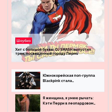
Шоубиз
Хит с большой буквы: DJ SMASH выпустил
трек, посвященный городу Пермь
Южнокорейская поп-группа
Blackpink стала
рекордсменом по
просмотрам на YouTube. Они
обогнали даже Джастина
Я женщина, я умею рычать:
Бибера
Кэти Перри в леопардовом
платье