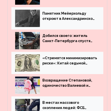
режиссёром Театра имени
Вахтангова
Памятник Мейерхольду
откроют в Александринском
театре
Добился своего: житель
Санкт-Петербурга спустя
много лет вернул деньги за
угнанную в Казахстан
машину
«Стремятся минимизировать
риски»: Китай седьмой
месяц подряд выводит
деньги из американского
госдолга
Возвращение Степановой,
одиночество Валиевой и
визит детей к Костомарову:
что обсуждают в мире
фигурного катания
В местах массового
скопления людей: ФСБ