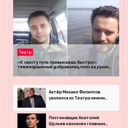
Театр
«К свисту пуль привыкаешь быстро»:
тяжелораненый доброволец полз на руках
четыре километра через заминированное
поле
Актёр Михаил Филиппов
уволился из Театра имени
Маяковского
Постановщик Анатолий
Шульев назначен главным