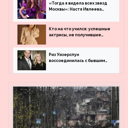
«Тогда я видела всех звезд
Москвы»: Настя Ивлеева
рассказала, где работала до
популярности и выложила
архивные фото
Кто на что учился: успешные
актрисы, не получившие
профильного образования
Риз Уизерспун
воссоединилась с бывшим
мужем на вечеринке