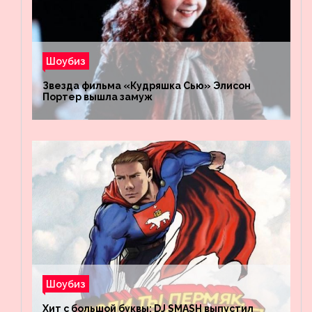
Шоубиз
Звезда фильма «Кудряшка Сью» Элисон
Портер вышла замуж
Шоубиз
Хит с большой буквы: DJ SMASH выпустил