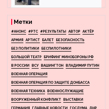
пресекла деятельность
террористов, планировавших
взрывы в Москве и
Новосибирске
Метки
#АНОНС
#РТС
#РЕЗУЛЬТАТЫ
АВТОР
АКТЁР
АРМИЯ
АРТИСТ
БАЛЕТ
БЕЗОПАСНОСТЬ
БЕЗ ПОЛИТИКИ
БЕСПИЛОТНИКИ
БОЛЬШОЙ ТЕАТР
БРИФИНГ МИНОБОРОНЫ РФ
В РОССИИ
ВСУ
ВАШИНГТОН
ВЛАДИМИР ПУТИН
ВОЕННАЯ ОПЕРАЦИЯ
ВОЕННАЯ ОПЕРАЦИЯ ПО ЗАЩИТЕ ДОНБАССА
ВОЕННАЯ ТЕХНИКА
ВОЕННОСЛУЖАЩИЕ
ВООРУЖЕННЫЙ КОНФЛИКТ
ВЫСТАВКИ
ГЕРМАНИЯ
ГЛАВНЫЕ НОВОСТИ
ГОСДУМА
ДНР