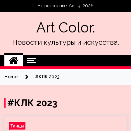
Skip
Воскресенье, Авг 9, 2026
to
content
Art Color.
Новости культуры и искусства.
Home
#КЛК 2023
#КЛК 2023
Танцы