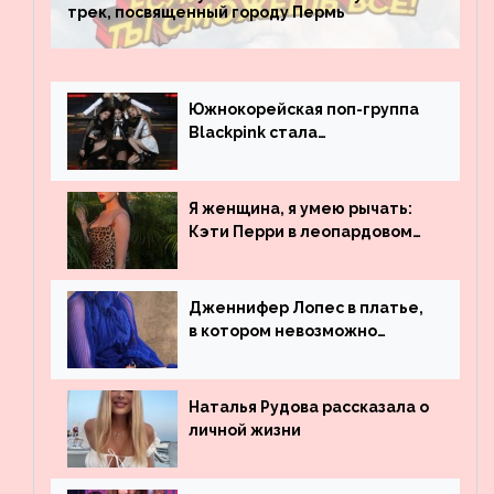
трек, посвященный городу Пермь
Южнокорейская поп-группа
Blackpink стала
рекордсменом по
просмотрам на YouTube. Они
обогнали даже Джастина
Я женщина, я умею рычать:
Бибера
Кэти Перри в леопардовом
платье
Дженнифер Лопес в платье,
в котором невозможно
остаться незамеченной
Наталья Рудова рассказала о
личной жизни