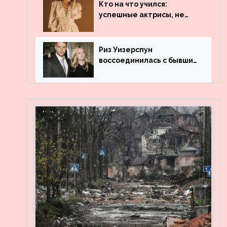
популярности и выложила
Кто на что учился:
архивные фото
успешные актрисы, не
получившие профильного
образования
Риз Уизерспун
воссоединилась с бывшим
мужем на вечеринке