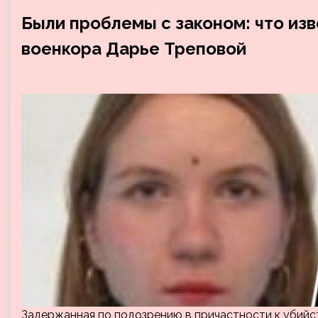
Были проблемы с законом: что из
военкора Дарье Треповой
Задержанная по подозрению в причастности к убийс