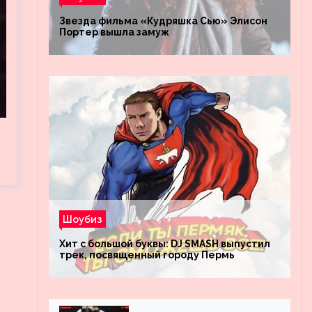
Звезда фильма «Кудряшка Сью» Элисон
Портер вышла замуж
Шоубиз
Хит с большой буквы: DJ SMASH выпустил
трек, посвященный городу Пермь