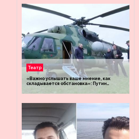
Театр
«Важно услышать ваше мнение, как
складывается обстановка»: Путин
посетил штабы российских войск
«Днепр» и «Восток»