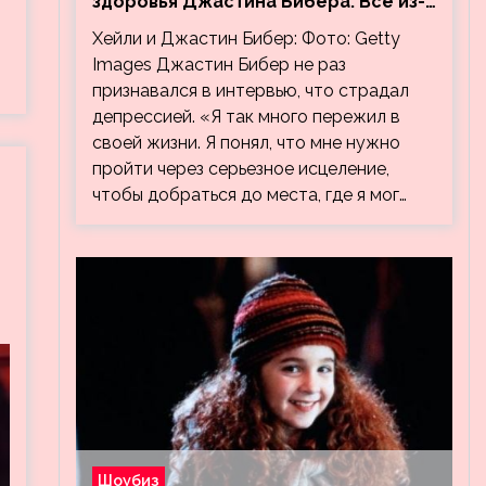
здоровья Джастина Бибера. Все из-
за видео, на котором его
Хейли и Джастин Бибер: Фото: Getty
успокаивает Хейли
Images Джастин Бибер не раз
признавался в интервью, что страдал
депрессией. «Я так много пережил в
своей жизни. Я понял, что мне нужно
пройти через серьезное исцеление,
чтобы добраться до места, где я мог…
Шоубиз