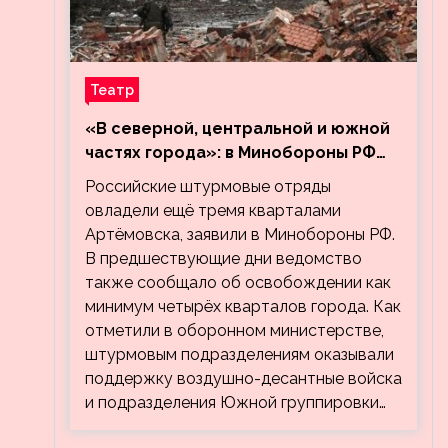
Театр
«В северной, центральной и южной
частях города»: в Минобороны РФ
заявили об освобождении ещё трёх
Российские штурмовые отряды
кварталов Артёмовска
овладели ещё тремя кварталами
Артёмовска, заявили в Минобороны РФ.
В предшествующие дни ведомство
также сообщало об освобождении как
минимум четырёх кварталов города. Как
отметили в оборонном министерстве,
штурмовым подразделениям оказывали
поддержку воздушно-десантные войска
и подразделения Южной группировки…