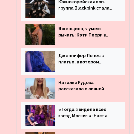
Южнокорейская поп-
группа Blackpink стала
рекордсменом по
просмотрам на YouTube.
Они обогнали даже
Я женщина, я умею
Джастина Бибера
рычать: Кэти Перри в
леопардовом платье
Дженнифер Лопес в
платье, в котором
невозможно остаться
незамеченной
Наталья Рудова
рассказала о личной
жизни
«Тогда я видела всех
звезд Москвы»: Настя
Ивлеева рассказала, где
работала до