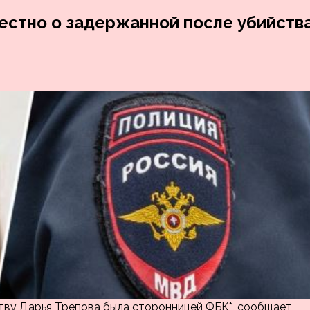
вестно о задержанной после убийств
тву Дарья Трепова была сторонницей ФБК*, сообщает